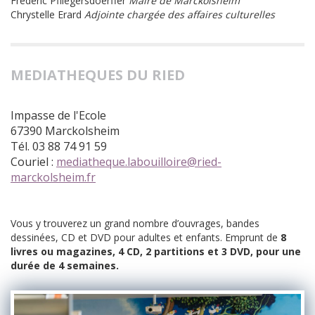
Frédéric Pfliegersdoerffer
Maire de Marckolsheim
Chrystelle Erard
Adjointe chargée des affaires culturelles
MEDIATHEQUES DU RIED
Impasse de l'Ecole
67390 Marckolsheim
Tél. 03 88 74 91 59
Couriel :
mediatheque.labouilloire@ried-
marckolsheim.fr
Vous y trouverez un grand nombre d’ouvrages, bandes
dessinées, CD et DVD pour adultes et enfants. Emprunt de
8
livres ou magazines, 4 CD, 2 partitions et 3 DVD, pour une
durée de 4 semaines.