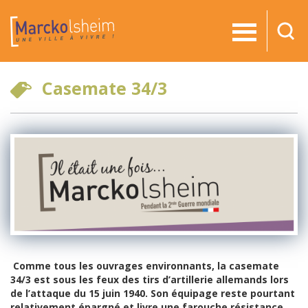
RE
Casemate 34/3
Comme tous les ouvrages environnants, la casemate
34/3 est sous les feux des tirs d’artillerie allemands lors
de l’attaque du 15 juin 1940. Son équipage reste pourtant
relativement épargné et livre une farouche résistance,