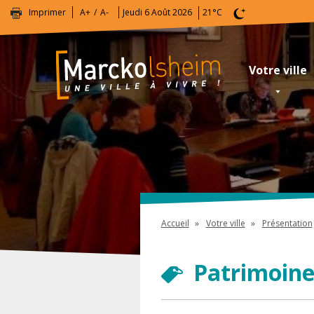
Imprimer
A+
A-
Jeudi 6 Août 2026
21°C
Votre ville
Accueil
Votre ville
Présentation
Patrimoin