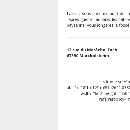
Laissez-vous conduire au fil des r
l'après-guerre ; admirez les bâtim
paysanne. Vous longerez le fossé d
13 rue du Maréchal Foch
67390 Marckolsheim
<iframe src="
pb=!1m18!1m12!1m3!1d2661.0330
width="600" height="450" s
referrerpolicy=