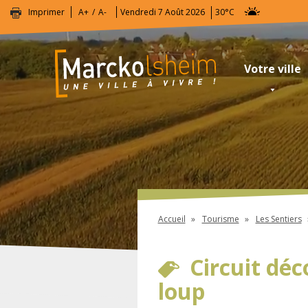
Imprimer
A+
A-
Vendredi 7 Août 2026
30°C
Votre ville
Accueil
Tourisme
Les Sentiers
Circuit déc
loup