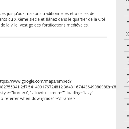
ues jusqu'aux maisons traditionnelles et à celles de
ents du XIXème siècle et flânez dans le quartier de la Cité
e la ville, vestige des fortifications médiévales.
https://www.google.com/maps/embed?
82755341!2d7.541499176724812!3d48.16744364908098!2m3!1f0!2f0
tyle="border:0;" allowfullscreen="" loading="lazy"
"no-referrer-when-downgrade"></iframe>