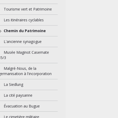
Tourisme vert et Patrimoine
Les itinéraires cyclables
Chemin du Patrimoine
L'ancienne synagogue
Musée Maginot Casemate
35/3
Malgré-Nous, de la
germanisation à l'incorporation
!3f0!3m2!1i1024!2i768!4f13.1!3m3!1m2!1s0x479141cb91888f3f%3A0
La Siedlung
La cité paysanne
Évacuation au Bugue
Le cimetière militaire